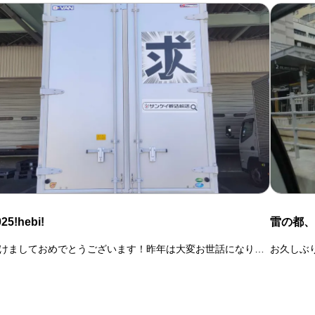
25!hebi!
雷の都、
けましておめでとうございます！昨年は大変お世話になりま
お久しぶ
た
宇都