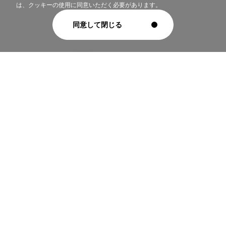
は、クッキーの使用に同意いただく必要があります。
クッキーポリシー
同意して閉じる
個人情報保護方針
〒277-0872
千葉県柏市十余二380-1​5
TEL：04-7137-0661
FAX：07-7137-0663
お問い合わせ