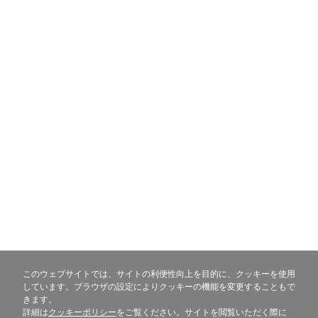
Recruit
採用情報
採用情報
Information
情報
事業所・アクセス
お知らせ
このウェブサイトでは、サイトの利便性向上を目的に、クッキーを使用
しています。ブラウザの設定によりクッキーの機能を変更することもで
きます。
トピックス
詳細は
クッキーポリシー
をご覧ください。サイトを閲覧いただく際に